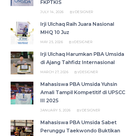
FKPTKIS
JULY 14, 2026
DESIGNER
BY
Irji Ulchaq Raih Juara Nasional
MHQ 10 Juz
MAY 25, 2026
DESIGNER
BY
Irji Ulchaq Harumkan PBA Umsida
di Ajang Tahfidz Internasional
MARCH 27, 2026
DESIGNER
BY
Mahasiswa PBA Umsida Yuhsin
Amali Tampil Kompetitif di UPSCC
III 2025
JANUARY 5, 2026
DESIGNER
BY
Mahasiswa PBA Umsida Sabet
Perunggu Taekwondo Buktikan