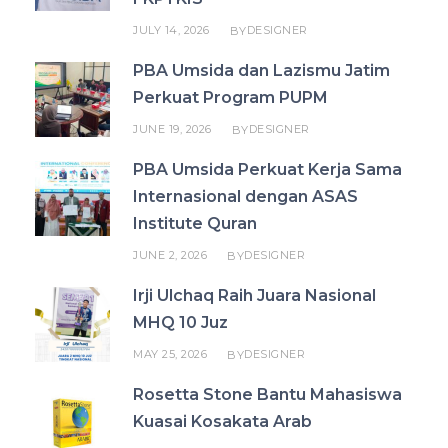
JULY 14, 2026
DESIGNER
BY
PBA Umsida dan Lazismu Jatim
Perkuat Program PUPM
JUNE 19, 2026
DESIGNER
BY
PBA Umsida Perkuat Kerja Sama
Internasional dengan ASAS
Institute Quran
JUNE 2, 2026
DESIGNER
BY
Irji Ulchaq Raih Juara Nasional
MHQ 10 Juz
MAY 25, 2026
DESIGNER
BY
Rosetta Stone Bantu Mahasiswa
Kuasai Kosakata Arab