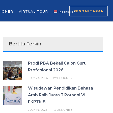
PENDAFTARAN
SIONER
VIRTUAL TOUR
Indonesian
▼
Bertita Terkini
Prodi PBA Bekali Calon Guru
Profesional 2026
JULY 24, 2026
DESIGNER
BY
Wisudawan Pendidikan Bahasa
Arab Raih Juara 3 Porseni VI
FKPTKIS
JULY 14, 2026
DESIGNER
BY