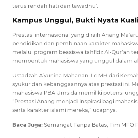
terus rendah hati dan tawadhu’.
Kampus Unggul, Bukti Nyata Kual
Prestasi internasional yang diraih Anang Ma’aru
pendidikan dan pembinaan karakter mahasiswa
melalui program beasiswa tahfidz Al-Qur’an
membentuk mahasiswa yang unggul dalam akad
Ustadzah A’yunina Mahanani Lc MH dari Kema
syukur dan kebanggaannya atas prestasi ini. M
mahasiswa PBA Umsida memiliki potensi unggu
“Prestasi Anang menjadi inspirasi bagi maha
serta karakter islami mereka,” ucapnya.
Baca Juga:
Semangat Tanpa Batas, Tim MFQ FA