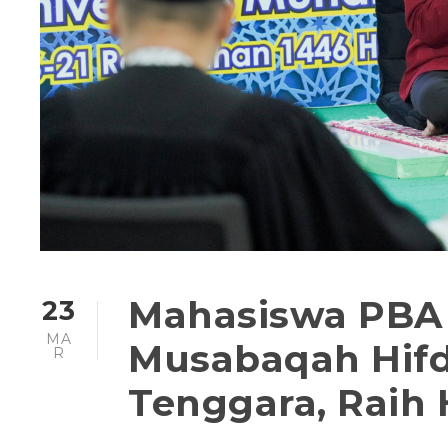
Mahasiswa PBA 
23
MA
Musabaqah Hifdz
R
Tenggara, Raih