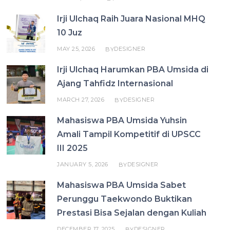
Irji Ulchaq Raih Juara Nasional MHQ
10 Juz
MAY 25, 2026
DESIGNER
BY
Irji Ulchaq Harumkan PBA Umsida di
Ajang Tahfidz Internasional
MARCH 27, 2026
DESIGNER
BY
Mahasiswa PBA Umsida Yuhsin
Amali Tampil Kompetitif di UPSCC
III 2025
JANUARY 5, 2026
DESIGNER
BY
Mahasiswa PBA Umsida Sabet
Perunggu Taekwondo Buktikan
Prestasi Bisa Sejalan dengan Kuliah
DECEMBER 17, 2025
DESIGNER
BY