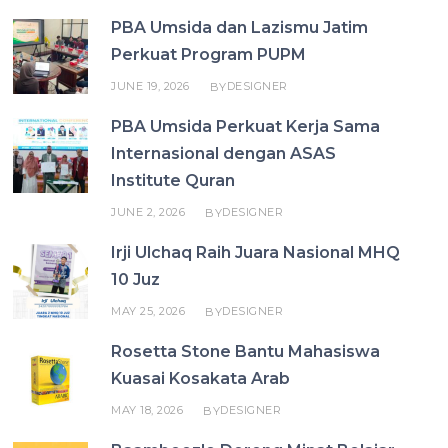
PBA Umsida dan Lazismu Jatim
Perkuat Program PUPM
JUNE 19, 2026
DESIGNER
BY
PBA Umsida Perkuat Kerja Sama
Internasional dengan ASAS
Institute Quran
JUNE 2, 2026
DESIGNER
BY
Irji Ulchaq Raih Juara Nasional MHQ
10 Juz
MAY 25, 2026
DESIGNER
BY
Rosetta Stone Bantu Mahasiswa
Kuasai Kosakata Arab
MAY 18, 2026
DESIGNER
BY