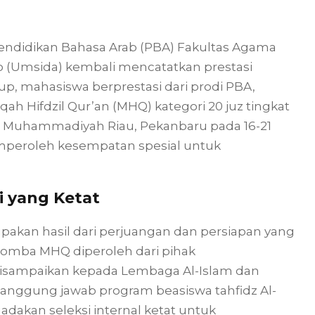
endidikan Bahasa Arab (PBA) Fakultas Agama
o (Umsida) kembali mencatatkan prestasi
up, mahasiswa berprestasi dari prodi PBA,
h Hifdzil Qur’an (MHQ) kategori 20 juz tingkat
as Muhammadiyah Riau, Pekanbaru pada 16-21
mperoleh kesempatan spesial untuk
i yang Ketat
akan hasil dari perjuangan dan persiapan yang
lomba MHQ diperoleh dari pihak
isampaikan kepada Lembaga Al-Islam dan
nggung jawab program beasiswa tahfidz Al-
dakan seleksi internal ketat untuk