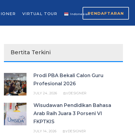
PENDAFTARAN
SIONER
VIRTUAL TOUR
Indonesian
▼
Bertita Terkini
Prodi PBA Bekali Calon Guru
Profesional 2026
JULY 24, 2026
DESIGNER
BY
Wisudawan Pendidikan Bahasa
Arab Raih Juara 3 Porseni VI
FKPTKIS
JULY 14, 2026
DESIGNER
BY