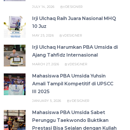
JULY 14, 2026
DESIGNER
BY
Irji Ulchaq Raih Juara Nasional MHQ
10 Juz
MAY 25, 2026
DESIGNER
BY
Irji Ulchaq Harumkan PBA Umsida di
Ajang Tahfidz Internasional
MARCH 27, 2026
DESIGNER
BY
Mahasiswa PBA Umsida Yuhsin
Amali Tampil Kompetitif di UPSCC
III 2025
JANUARY 5, 2026
DESIGNER
BY
Mahasiswa PBA Umsida Sabet
Perunggu Taekwondo Buktikan
Prestasi Bisa Sejalan dengan Kuliah