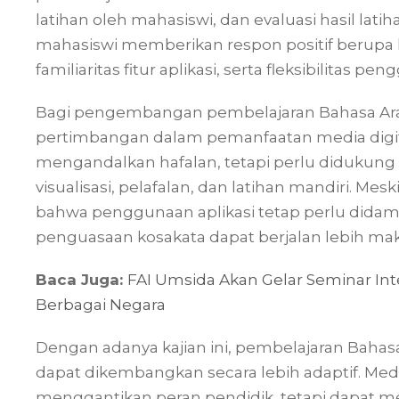
latihan oleh mahasiswi, dan evaluasi hasil lati
mahasiswi memberikan respon positif berup
familiaritas fitur aplikasi, serta fleksibilitas
Bagi pengembangan pembelajaran Bahasa Arab
pertimbangan dalam pemanfaatan media digita
mengandalkan hafalan, tetapi perlu didukung
visualisasi, pelafalan, dan latihan mandiri. Mes
bahwa penggunaan aplikasi tetap perlu didam
penguasaan kosakata dapat berjalan lebih mak
Baca Juga:
FAI Umsida Akan Gelar Seminar Int
Berbagai Negara
Dengan adanya kajian ini, pembelajaran Baha
dapat dikembangkan secara lebih adaptif. Media
menggantikan peran pendidik, tetapi dapat m