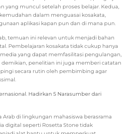
han yang muncul setelah proses belajar. Kedua,
a kemudahan dalam menguasai kosakata,
 penggunaan aplikasi kapan pun dan di mana pun.
, temuan ini relevan untuk menjadi bahan
l. Pembelajaran kosakata tidak cukup hanya
 media yang dapat memfasilitasi pengulangan,
ki demikian, penelitian ini juga memberi catatan
pingi secara rutin oleh pembimbing agar
simal.
ernasional. Hadirkan 5 Narasumber dari
sa Arab di lingkungan mahasiswa berasrama
 digital seperti Rosetta Stone tidak
enjadi alat bantu untuk memperkuat