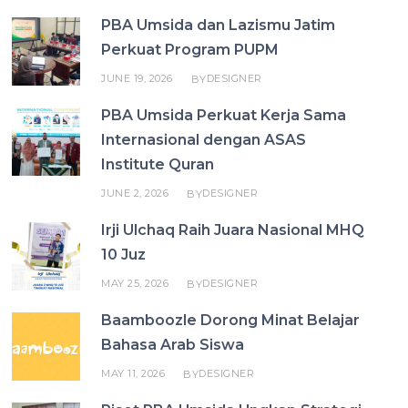
PBA Umsida dan Lazismu Jatim
Perkuat Program PUPM
JUNE 19, 2026
DESIGNER
BY
PBA Umsida Perkuat Kerja Sama
Internasional dengan ASAS
Institute Quran
JUNE 2, 2026
DESIGNER
BY
Irji Ulchaq Raih Juara Nasional MHQ
10 Juz
MAY 25, 2026
DESIGNER
BY
Baamboozle Dorong Minat Belajar
Bahasa Arab Siswa
MAY 11, 2026
DESIGNER
BY