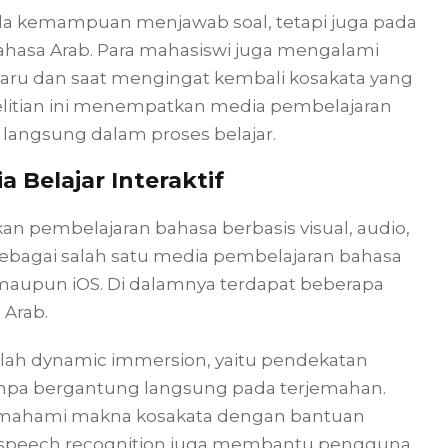
da kemampuan menjawab soal, tetapi juga pada
sa Arab. Para mahasiswi juga mengalami
aru dan saat mengingat kembali kosakata yang
nelitian ini menempatkan media pembelajaran
ra langsung dalam proses belajar.
a Belajar Interaktif
kan pembelajaran bahasa berbasis visual, audio,
nal sebagai salah satu media pembelajaran bahasa
 maupun iOS. Di dalamnya terdapat beberapa
 Arab.
dalah dynamic immersion, yaitu pendekatan
anpa bergantung langsung pada terjemahan.
memahami makna kosakata dengan bantuan
itur speech recognition juga membantu pengguna