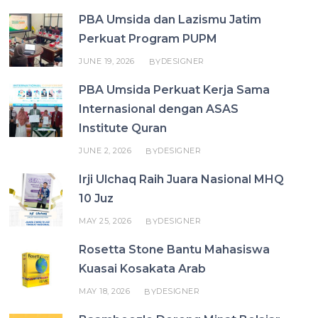
PBA Umsida dan Lazismu Jatim
Perkuat Program PUPM
JUNE 19, 2026
DESIGNER
BY
PBA Umsida Perkuat Kerja Sama
Internasional dengan ASAS
Institute Quran
JUNE 2, 2026
DESIGNER
BY
Irji Ulchaq Raih Juara Nasional MHQ
10 Juz
MAY 25, 2026
DESIGNER
BY
Rosetta Stone Bantu Mahasiswa
Kuasai Kosakata Arab
MAY 18, 2026
DESIGNER
BY