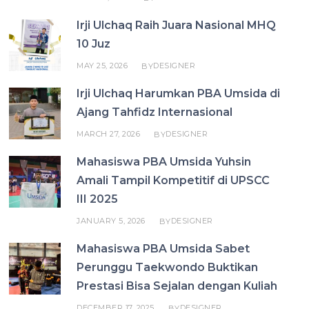
Irji Ulchaq Raih Juara Nasional MHQ
10 Juz
MAY 25, 2026
DESIGNER
BY
Irji Ulchaq Harumkan PBA Umsida di
Ajang Tahfidz Internasional
MARCH 27, 2026
DESIGNER
BY
Mahasiswa PBA Umsida Yuhsin
Amali Tampil Kompetitif di UPSCC
III 2025
JANUARY 5, 2026
DESIGNER
BY
Mahasiswa PBA Umsida Sabet
Perunggu Taekwondo Buktikan
Prestasi Bisa Sejalan dengan Kuliah
DECEMBER 17, 2025
DESIGNER
BY