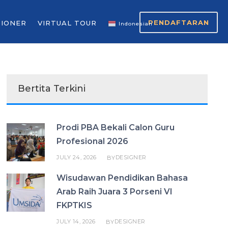
PENDAFTARAN
SIONER
VIRTUAL TOUR
Indonesian
▼
Bertita Terkini
Prodi PBA Bekali Calon Guru
Profesional 2026
JULY 24, 2026
DESIGNER
BY
Wisudawan Pendidikan Bahasa
Arab Raih Juara 3 Porseni VI
FKPTKIS
JULY 14, 2026
DESIGNER
BY