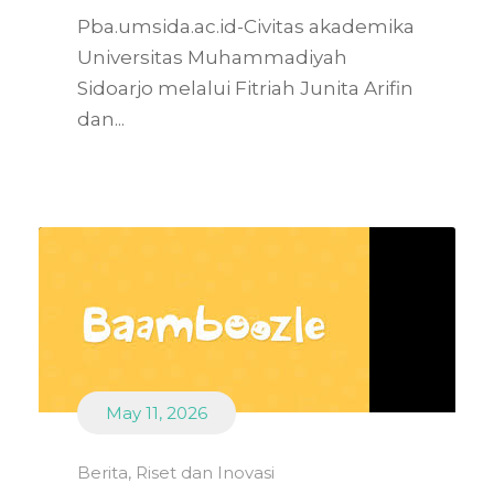
Pba.umsida.ac.id-Civitas akademika
Universitas Muhammadiyah
Sidoarjo melalui Fitriah Junita Arifin
dan...
May 11, 2026
Berita
,
Riset dan Inovasi