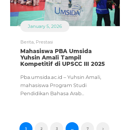
January 5, 2026
Berita
,
Prestasi
Mahasiswa PBA Umsida
Yuhsin Amali Tampil
Kompetitif di UPSCC III 2025
Pba.umsida.ac.id – Yuhsin Amali,
mahasiswa Program Studi
Pendidikan Bahasa Arab...
1
2
3
…
7