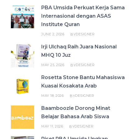
PBA Umsida Perkuat Kerja Sama
Internasional dengan ASAS
Institute Quran
JUNE 2, 2026
DESIGNER
BY
Irji Ulchaq Raih Juara Nasional
MHQ 10 Juz
MAY 25, 2026
DESIGNER
BY
Rosetta Stone Bantu Mahasiswa
Kuasai Kosakata Arab
MAY 18, 2026
DESIGNER
BY
Baamboozle Dorong Minat
Belajar Bahasa Arab Siswa
MAY 11, 2026
DESIGNER
BY
Riset PBA Umsida Ungkap