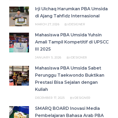
Irji Ulchaq Harumkan PBA Umsida
di Ajang Tahfidz Internasional
MARCH 27, 2026
DESIGNER
BY
Mahasiswa PBA Umsida Yuhsin
Amali Tampil Kompetitif di UPSCC
III 2025
JANUARY 5, 2026
DESIGNER
BY
Mahasiswa PBA Umsida Sabet
Perunggu Taekwondo Buktikan
Prestasi Bisa Sejalan dengan
Kuliah
DECEMBER 17, 2025
DESIGNER
BY
SMARQ BOARD Inovasi Media
Pembelajaran Bahasa Arab PBA