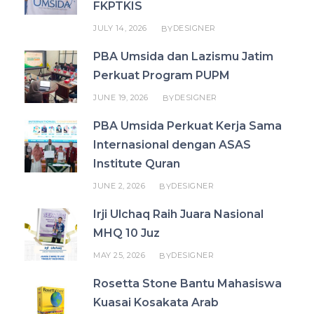
FKPTKIS
JULY 14, 2026
DESIGNER
BY
PBA Umsida dan Lazismu Jatim
Perkuat Program PUPM
JUNE 19, 2026
DESIGNER
BY
PBA Umsida Perkuat Kerja Sama
Internasional dengan ASAS
Institute Quran
JUNE 2, 2026
DESIGNER
BY
Irji Ulchaq Raih Juara Nasional
MHQ 10 Juz
MAY 25, 2026
DESIGNER
BY
Rosetta Stone Bantu Mahasiswa
Kuasai Kosakata Arab