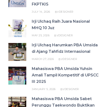
FKPTKIS
JULY 14, 2026
DESIGNER
BY
Irji Ulchaq Raih Juara Nasional
MHQ 10 Juz
MAY 25, 2026
DESIGNER
BY
Irji Ulchaq Harumkan PBA Umsida
di Ajang Tahfidz Internasional
MARCH 27, 2026
DESIGNER
BY
Mahasiswa PBA Umsida Yuhsin
Amali Tampil Kompetitif di UPSCC
III 2025
JANUARY 5, 2026
DESIGNER
BY
Mahasiswa PBA Umsida Sabet
Perunggu Taekwondo Buktikan